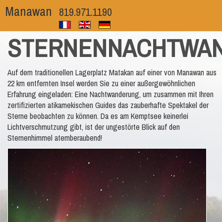
Manawan
819.971.1190
STERNENNACHTWA
Auf dem traditionellen Lagerplatz Matakan auf einer von Manawan aus
22 km entfernten Insel werden Sie zu einer außergewöhnlichen
Erfahrung eingeladen: Eine Nachtwanderung, um zusammen mit Ihren
zertifizierten atikamekischen Guides das zauberhafte Spektakel der
Sterne beobachten zu können. Da es am Kemptsee keinerlei
Lichtverschmutzung gibt, ist der ungestörte Blick auf den
Sternenhimmel atemberaubend!