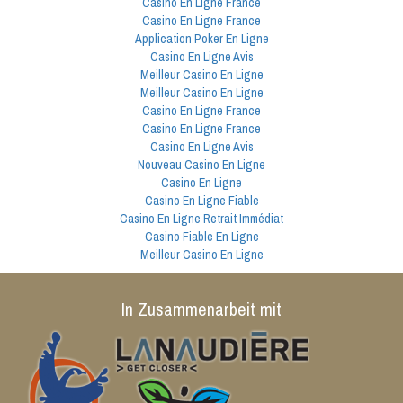
Casino En Ligne France
Casino En Ligne France
Application Poker En Ligne
Casino En Ligne Avis
Meilleur Casino En Ligne
Meilleur Casino En Ligne
Casino En Ligne France
Casino En Ligne France
Casino En Ligne Avis
Nouveau Casino En Ligne
Casino En Ligne
Casino En Ligne Fiable
Casino En Ligne Retrait Immédiat
Casino Fiable En Ligne
Meilleur Casino En Ligne
In Zusammenarbeit mit