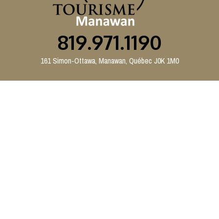
819.971.1190
161 Simon-Ottawa, Manawan, Québec J0K 1M0