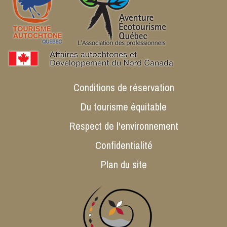
Conditions de réservation
Du tourisme équitable
Respect de l'environnement
Confidentialité
Plan du site