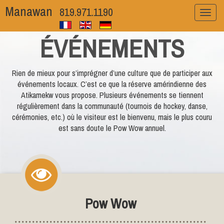
Manawan
819.971.1190
Toggl
naviga
ÉVÉNEMENTS
Rien de mieux pour s’imprégner d’une culture que de participer aux
événements locaux. C’est ce que la réserve amérindienne des
Atikamekw vous propose. Plusieurs événements se tiennent
régulièrement dans la communauté (tournois de hockey, danse,
cérémonies, etc.) où le visiteur est le bienvenu, mais le plus couru
est sans doute le Pow Wow annuel.
Pow Wow