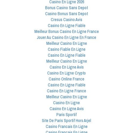
Casino En Ligne 2026
Bonus Casino Sans Depot
Casino Bonus Sans Depot
Cresus Casino Avis
Casino En Ligne Fiable
Meilleur Bonus Casino En Ligne France
Jouer Au Casino En Ligne En France
Meilleur Casino En Ligne
Casino Fiable En Ligne
Casino En Ligne Fiable
Meilleur Casino En Ligne
Casino En Ligne Avis
Casino En Ligne Crypto
Casino Online France
Casino En Ligne Fiable
Casino En Ligne France
Meilleur Casino En Ligne
Casino En Ligne
Casino En Ligne Avis
Paris Sportif
Site De Paris Sportif Hors Arjel
Casino Francais En Ligne
Casino Francais En Ligne