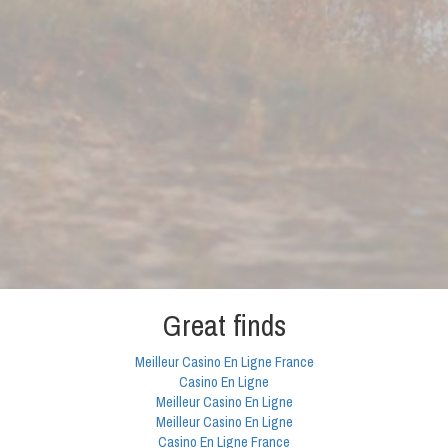
Great finds
Meilleur Casino En Ligne France
Casino En Ligne
Meilleur Casino En Ligne
Meilleur Casino En Ligne
Casino En Ligne France