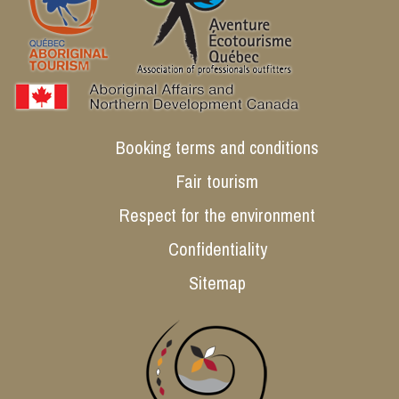
Booking terms and conditions
Fair tourism
Respect for the environment
Confidentiality
Sitemap