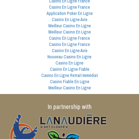
Casino En Ligne France
Casino En Ligne France
Application Poker En Ligne
Casino En Ligne Avis
Meilleur Casino En Ligne
Meilleur Casino En Ligne
Casino En Ligne France
Casino En Ligne France
Casino En Ligne Avis
Nouveau Casino En Ligne
Casino En Ligne
Casino En Ligne Fiable
Casino En Ligne Retrait Immédiat
Casino Fiable En Ligne
Meilleur Casino En Ligne
In partnership with