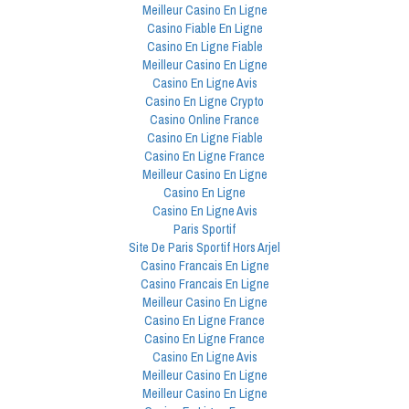
Meilleur Casino En Ligne
Casino Fiable En Ligne
Casino En Ligne Fiable
Meilleur Casino En Ligne
Casino En Ligne Avis
Casino En Ligne Crypto
Casino Online France
Casino En Ligne Fiable
Casino En Ligne France
Meilleur Casino En Ligne
Casino En Ligne
Casino En Ligne Avis
Paris Sportif
Site De Paris Sportif Hors Arjel
Casino Francais En Ligne
Casino Francais En Ligne
Meilleur Casino En Ligne
Casino En Ligne France
Casino En Ligne France
Casino En Ligne Avis
Meilleur Casino En Ligne
Meilleur Casino En Ligne