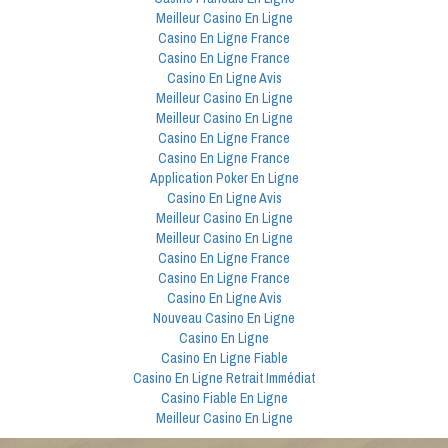
Meilleur Casino En Ligne
Casino En Ligne France
Casino En Ligne France
Casino En Ligne Avis
Meilleur Casino En Ligne
Meilleur Casino En Ligne
Casino En Ligne France
Casino En Ligne France
Application Poker En Ligne
Casino En Ligne Avis
Meilleur Casino En Ligne
Meilleur Casino En Ligne
Casino En Ligne France
Casino En Ligne France
Casino En Ligne Avis
Nouveau Casino En Ligne
Casino En Ligne
Casino En Ligne Fiable
Casino En Ligne Retrait Immédiat
Casino Fiable En Ligne
Meilleur Casino En Ligne