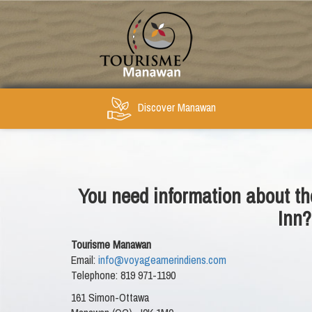
Discover Manawan
You need information about 
Inn?
Tourisme Manawan
Email:
info@voyageamerindiens.com
Telephone: 819 971-1190
161 Simon-Ottawa