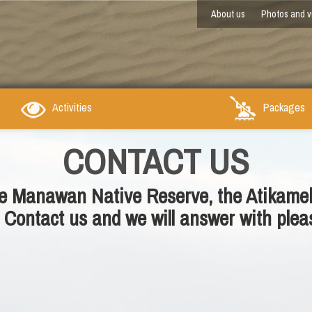
About us
Photos and v
Activities
Packages
CONTACT US
the Manawan Native Reserve, the Atikam
 Contact us and we will answer with plea