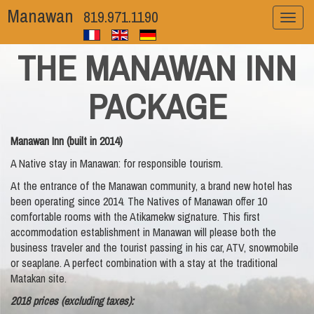
Manawan
819.971.1190
Toggl
naviga
THE MANAWAN INN
PACKAGE
Manawan Inn (built in 2014)
A Native stay in Manawan: for responsible tourism.
At the entrance of the Manawan community, a brand new hotel has
been operating since 2014. The Natives of Manawan offer 10
comfortable rooms with the Atikamekw signature. This first
accommodation establishment in Manawan will please both the
business traveler and the tourist passing in his car, ATV, snowmobile
or seaplane. A perfect combination with a stay at the traditional
Matakan site.
2018 prices (excluding taxes):