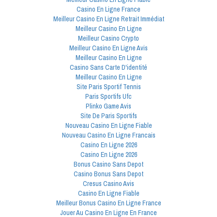
Casino En Ligne France
Meilleur Casino En Ligne Retrait Immédiat
Meilleur Casino En Ligne
Meilleur Casino Crypto
Meilleur Casino En Ligne Avis
Meilleur Casino En Ligne
Casino Sans Carte D'identité
Meilleur Casino En Ligne
Site Paris Sportif Tennis
Paris Sportifs Ufc
Plinko Game Avis
Site De Paris Sportifs
Nouveau Casino En Ligne Fiable
Nouveau Casino En Ligne Francais
Casino En Ligne 2026
Casino En Ligne 2026
Bonus Casino Sans Depot
Casino Bonus Sans Depot
Cresus Casino Avis
Casino En Ligne Fiable
Meilleur Bonus Casino En Ligne France
Jouer Au Casino En Ligne En France