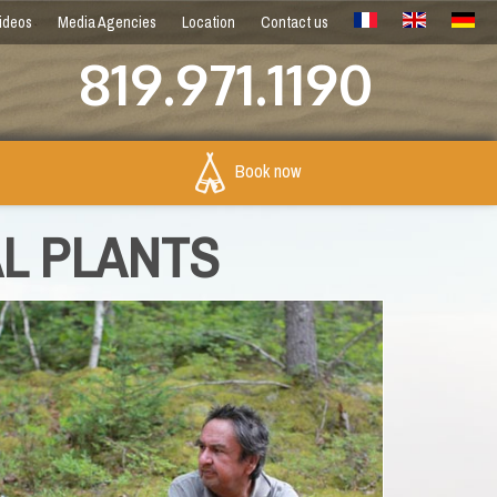
ideos
Media Agencies
Location
Contact us
819.971.1190
Book now
L PLANTS