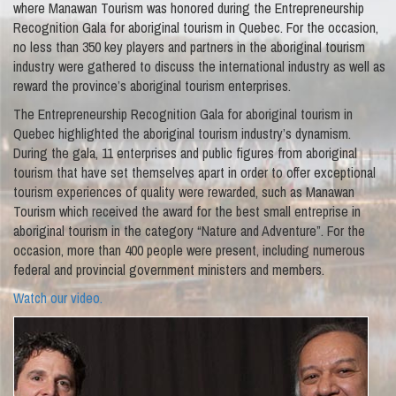
where Manawan Tourism was honored during the Entrepreneurship
Recognition Gala for aboriginal tourism in Quebec. For the occasion,
no less than 350 key players and partners in the aboriginal tourism
industry were gathered to discuss the international industry as well as
reward the province’s aboriginal tourism enterprises.
The Entrepreneurship Recognition Gala for aboriginal tourism in
Quebec highlighted the aboriginal tourism industry’s dynamism.
During the gala, 11 enterprises and public figures from aboriginal
tourism that have set themselves apart in order to offer exceptional
tourism experiences of quality were rewarded, such as Manawan
Tourism which received the award for the best small entreprise in
aboriginal tourism in the category “Nature and Adventure”. For the
occasion, more than 400 people were present, including numerous
federal and provincial government ministers and members.
Watch our video.